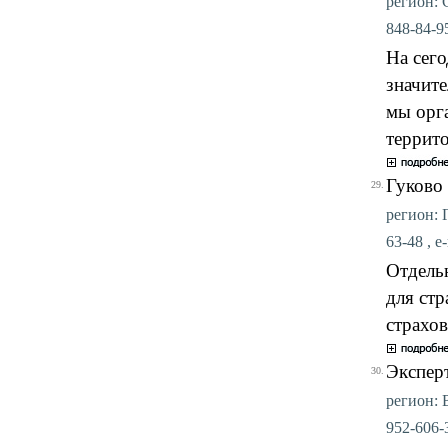
регион: С
848-84-95
На сег
значит
мы орг
террит
Гуково
29.
регион: Г
63-48 , e
Отдельн
для стр
страхов
Экспер
30.
регион: 
952-606-3