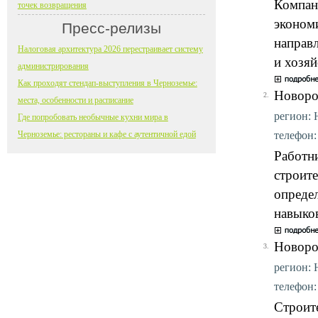
Компан
точек возвращения
экономи
Пресс-релизы
направ
Налоговая архитектура 2026 перестраивает систему
и хозя
администрирования
Как проходят стендап-выступления в Черноземье:
Новоро
2.
места, особенности и расписание
регион: 
Где попробовать необычные кухни мира в
телефон: 
Черноземье: рестораны и кафе с аутентичной едой
Работн
строите
опреде
навыков
Новоро
3.
регион: 
телефон: 
Строите