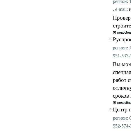
регион: Т
, e-mail:
Провер
строите
Руспро
15.
регион: Я
951-537-7
Вы мож
специал
работ с
отличн
сроков 
Центр 
16.
регион: С
952-574-3