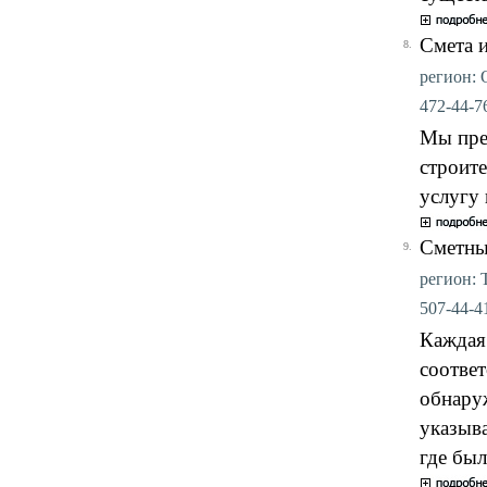
Смета 
8.
регион: О
472-44-76
Мы пре
строит
услугу 
Сметны
9.
регион: Т
507-44-41
Каждая 
соответ
обнару
указыв
где был