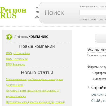
Ключевое слово или 
Регион
RUS
Пример: экспертиза с
компанию
Добавить
Новые компании
Экспертные
DNS ул. Шоссейная
Главная стра
DNS Центральная
DNS Белогорск
Фирмы раз
Новые статьи
Сортиров
Выберите
Матч начинается для болельщика с календаря и
доступа к игре
Стройт
1.
Акустика и ритм определяют впечатление от
регион: З
музыки и танцев
01-48 , e
Путешествие складывается из маршрута, темпа и