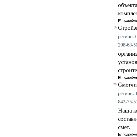
объекта
комплек
Стройэ
19.
регион: О
298-68-50
органи
устано
строит
Сметчи
20.
регион: Т
842-75-57
Наша ко
составл
смет.