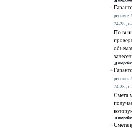
Гарант
12.
регион: Л
74-28 , e
По выш
проверя
объемам
занесен
Гарант
13.
регион: Л
74-28 , e
Смета 
получа
которую
Сметап
14.