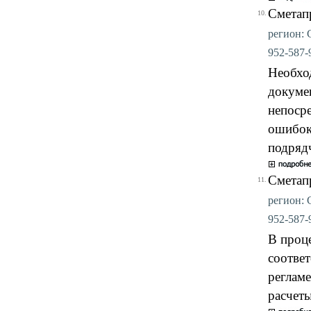
Сметап
10.
регион: С
952-587-9
Необхо
докуме
непоср
ошибок 
подряд
Сметап
11.
регион: С
952-587-9
В проц
соответ
реглам
расчеты