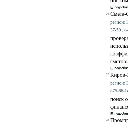
опытом
Смета-
26.
регион: П
37-59 , e
провер
исполь
коэффи
сметной
Киров-
27.
регион: К
875-66-14
поиск 
финанс
Промпр
28.