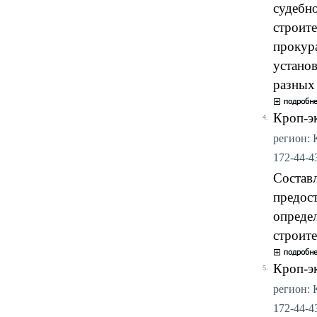
судебно
строит
прокура
установ
разных 
Кроп-э
4.
регион: 
172-44-43
Составл
предост
опреде
строите
Кроп-э
5.
регион: 
172-44-43