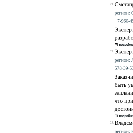
Сметап
21.
регион: О
+7-960-45
Эксперт
разрабо
Экспер
22.
регион: Л
578-39-53
Заказчи
быть ув
заплани
что при
достоин
Владсм
23.
регион: 