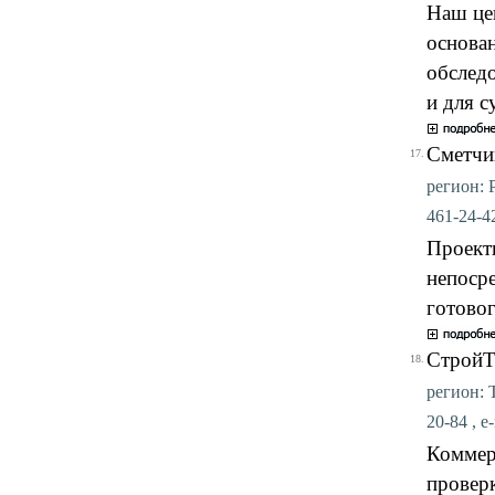
Наш це
основа
обследо
и для с
Сметч
17.
регион: Р
461-24-42
Проект
непосре
готовог
СтройТ
18.
регион: Т
20-84 , e
Коммер
провер