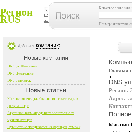
Ключевое слово или 
Регион
RUS
Пример: экспертиза с
компанию
Добавить
Новые компании
Компью
DNS ул. Шоссейная
Главная 
DNS Центральная
DNS Белогорск
DNS ул
Новые статьи
Регион:
Адрес:
у
Матч начинается для болельщика с календаря и
Контакт
доступа к игре
Полное
Акустика и ритм определяют впечатление от
музыки и танцев
Магазин 
Путешествие складывается из маршрута, темпа и