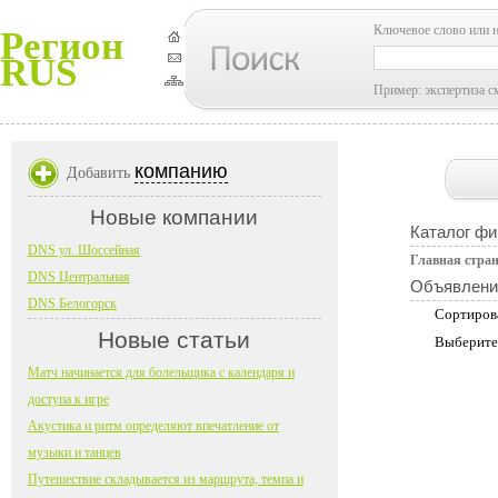
Ключевое слово или 
Регион
RUS
Пример: экспертиза с
компанию
Добавить
Новые компании
Каталог фи
DNS ул. Шоссейная
Главная стра
DNS Центральная
Объявлени
DNS Белогорск
Сортиров
Новые статьи
Выберите
Матч начинается для болельщика с календаря и
доступа к игре
Акустика и ритм определяют впечатление от
музыки и танцев
Путешествие складывается из маршрута, темпа и