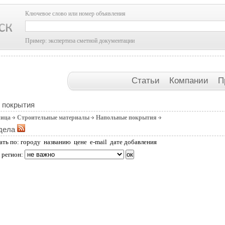
Ключевое слово или номер объявления
Пример: экспертиза сметной документации
Статьи
Компании
П
 покрытия
ница
Строительные материалы
Напольные покрытия
дела
ать по:
городу
названию
цене
e-mail
дате добавления
 регион: