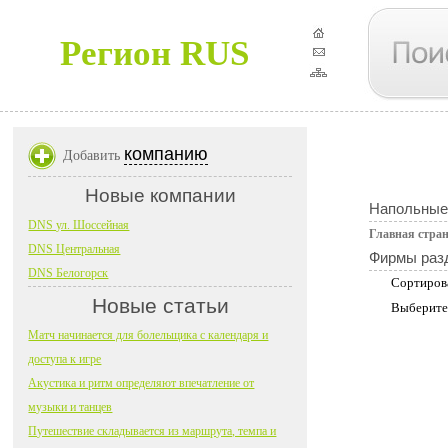
Регион RUS
компанию
Добавить
Новые компании
Напольные
DNS ул. Шоссейная
Главная стра
DNS Центральная
Фирмы раз
DNS Белогорск
Сортиров
Новые статьи
Выберите
Матч начинается для болельщика с календаря и
доступа к игре
Акустика и ритм определяют впечатление от
музыки и танцев
Путешествие складывается из маршрута, темпа и