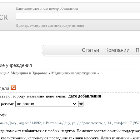
Ключевое слово или номер объявления
Пример: экспертиза сметной документации
Статьи
Компании
П
ие учреждения
ница
Медицина и Здоровье
Медицинские учреждения
дела
дате добавления
ать по:
городу
названию
цене
e-mail
 регион:
офи
в-на-Дону , адрес: 344092, г. Ростов-на-Дону, ул. Добровольского, д. 14 , телефон: +7 (952
да поможет избавиться от любых недугов. Поможет восстановить и поддержат
квалификации, используют последние техники массажа. Девиз компании – жизн