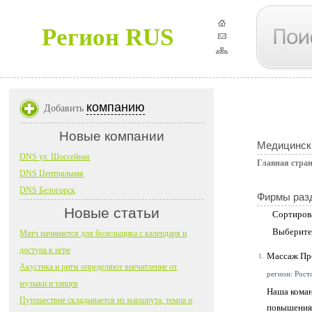
Регион RUS
компанию
Добавить
Новые компании
Медицинск
DNS ул. Шоссейная
Главная стра
DNS Центральная
DNS Белогорск
Фирмы раз
Новые статьи
Сортиров
Выберите
Матч начинается для болельщика с календаря и
доступа к игре
Массаж Пр
1.
Акустика и ритм определяют впечатление от
регион: Росто
музыки и танцев
Наша коман
Путешествие складывается из маршрута, темпа и
повышения 