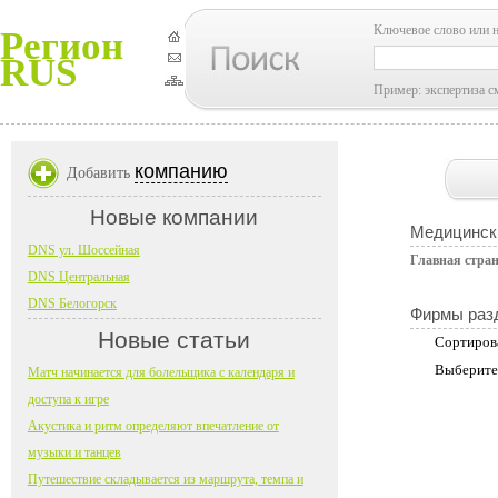
Ключевое слово или 
Регион
RUS
Пример: экспертиза с
компанию
Добавить
Новые компании
Медицинск
DNS ул. Шоссейная
Главная стра
DNS Центральная
DNS Белогорск
Фирмы раз
Новые статьи
Сортиров
Выберите
Матч начинается для болельщика с календаря и
доступа к игре
Акустика и ритм определяют впечатление от
музыки и танцев
Путешествие складывается из маршрута, темпа и