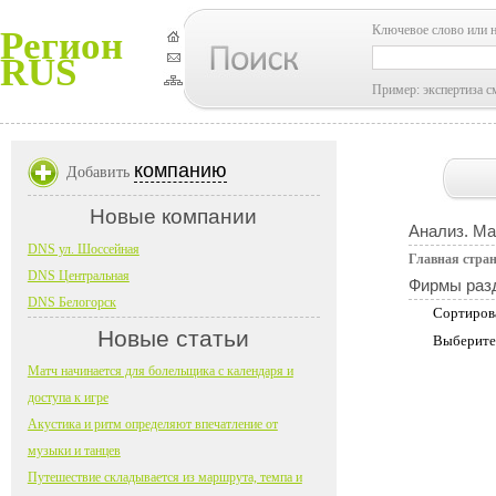
Ключевое слово или 
Регион
RUS
Пример: экспертиза с
компанию
Добавить
Новые компании
Анализ. Ма
DNS ул. Шоссейная
Главная стра
DNS Центральная
Фирмы раз
DNS Белогорск
Сортиров
Новые статьи
Выберите
Матч начинается для болельщика с календаря и
доступа к игре
Акустика и ритм определяют впечатление от
музыки и танцев
Путешествие складывается из маршрута, темпа и