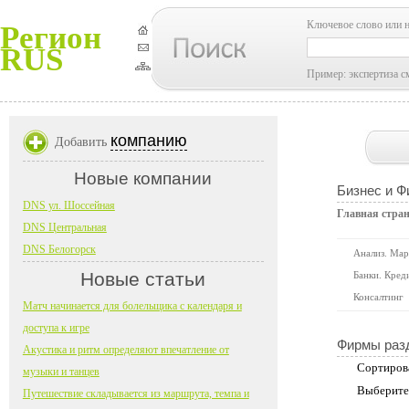
Ключевое слово или 
Регион
RUS
Пример: экспертиза с
компанию
Добавить
Новые компании
Бизнес и 
DNS ул. Шоссейная
Главная стра
DNS Центральная
DNS Белогорск
Анализ. Мар
Новые статьи
Банки. Кред
Консалтинг
Матч начинается для болельщика с календаря и
доступа к игре
Фирмы раз
Акустика и ритм определяют впечатление от
Сортиров
музыки и танцев
Выберите
Путешествие складывается из маршрута, темпа и