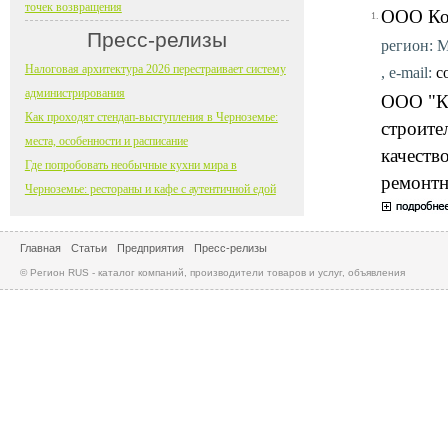
точек возвращения
ООО Ко
1.
Пресс-релизы
регион: М
Налоговая архитектура 2026 перестраивает систему
, e-mail:
c
администрирования
ООО "Ко
Как проходят стендап-выступления в Черноземье:
строите
места, особенности и расписание
качеств
Где попробовать необычные кухни мира в
ремонтн
Черноземье: рестораны и кафе с аутентичной едой
Главная
Статьи
Предприятия
Пресс-релизы
© Регион RUS - каталог компаний, производители товаров и услуг, объявления