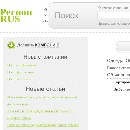
Ключевое слово или 
Регион
RUS
Пример: экспертиза с
компанию
Добавить
Новые компании
Одежда. О
DNS ул. Шоссейная
Главная стра
DNS Центральная
Объявлени
DNS Белогорск
Сортиров
Новые статьи
Выберите
Матч начинается для болельщика с календаря и
доступа к игре
Акустика и ритм определяют впечатление от
музыки и танцев
Путешествие складывается из маршрута, темпа и