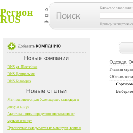
Ключевое слово или 
Регион
RUS
Пример: экспертиза с
компанию
Добавить
Новые компании
Одежда. О
DNS ул. Шоссейная
Главная стра
DNS Центральная
Объявлени
DNS Белогорск
Сортиров
Новые статьи
Выберите
Матч начинается для болельщика с календаря и
доступа к игре
Акустика и ритм определяют впечатление от
музыки и танцев
Путешествие складывается из маршрута, темпа и