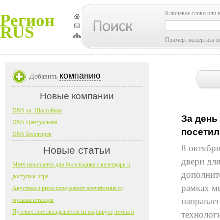
Ключевое слово или 
Регион
RUS
Пример: экспертиза с
компанию
Добавить
Новые компании
DNS ул. Шоссейная
За день
DNS Центральная
посетил
DNS Белогорск
8 октябр
Новые статьи
двери дл
Матч начинается для болельщика с календаря и
дополните
доступа к игре
рамках м
Акустика и ритм определяют впечатление от
направле
музыки и танцев
Путешествие складывается из маршрута, темпа и
технологи