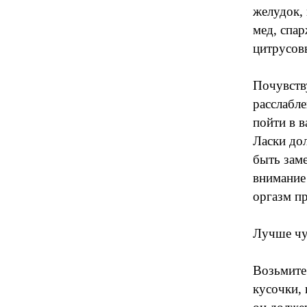
желудок, 
мед, спар
цитрусовы
Почувств
расслабл
пойти в в
Ласки до
быть зам
внимание
оргазм пр
Лучше чу
Возьмите
кусочки, 