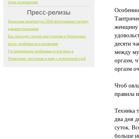
точек возвращения
Особенно
Пресс-релизы
Тантриче
Налоговая архитектура 2026 перестраивает систему
женщину 
администрирования
удовольст
Как проходят стендап-выступления в Черноземье:
десяти ча
места, особенности и расписание
между му
Где попробовать необычные кухни мира в
Черноземье: рестораны и кафе с аутентичной едой
оргазм, 
оргазм о
Чтоб овла
правила 
Техника 
два дня д
суток. Вс
больше н