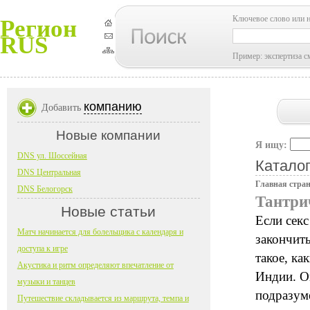
Ключевое слово или 
Регион
RUS
Пример: экспертиза с
компанию
Добавить
Новые компании
Я ищу:
DNS ул. Шоссейная
Каталог
DNS Центральная
Главная стра
DNS Белогорск
Тантри
Новые статьи
Если секс
Матч начинается для болельщика с календаря и
закончить
доступа к игре
такое, ка
Акустика и ритм определяют впечатление от
Индии. Он
музыки и танцев
подразум
Путешествие складывается из маршрута, темпа и