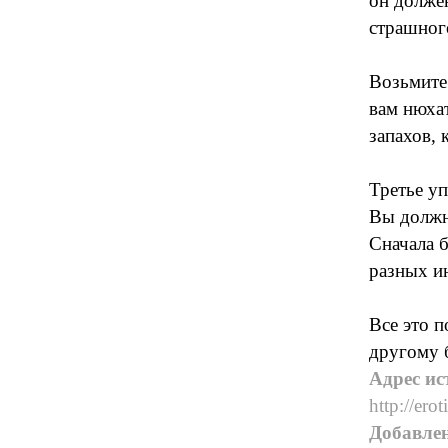
он должен
страшного
Возьмите 
вам нюхат
запахов, 
Третье у
Вы должн
Сначала б
разных и
Все это п
другому 
Адрес ис
http://ero
Добавле