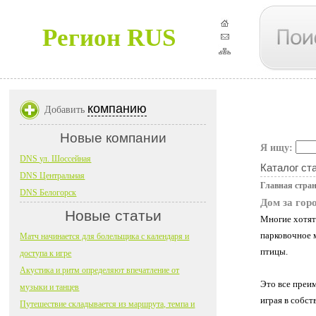
Регион RUS
компанию
Добавить
Новые компании
Я ищу:
DNS ул. Шоссейная
Каталог ст
DNS Центральная
Главная стра
DNS Белогорск
Дом за гор
Новые статьи
Многие хотят 
парковочное м
Матч начинается для болельщика с календаря и
птицы.
доступа к игре
Акустика и ритм определяют впечатление от
Это все преи
музыки и танцев
играя в собст
Путешествие складывается из маршрута, темпа и