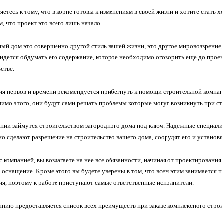
яетесь к тому, что в корне готовы к изменениям в своей жизни и хотите стать 
м, что проект это всего лишь начало.
ный дом это совершенно другой стиль вашей жизни, это другое мировоззрение
идется обдумать его содержание, которое необходимо оговорить еще до
прое
стве.
ия нервов и времени рекомендуется прибегнуть к помощи строительной компан
мимо этого, они будут сами решать проблемы которые могут возникнуть при ст
нии займутся строительством загородного дома под ключ. Надежные специалис
но сделают разрешение на строительство вашего дома, соорудят его и устано
 компанией, вы возлагаете на нее все обязанности, начиная от проектировани
 оснащение. Кроме этого вы будете уверены в том, что всем этим занимается 
тия, поэтому к работе приступают самые ответственные исполнители.
нию предоставляется список всех преимуществ при заказе комплексного строи