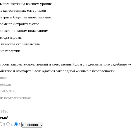
выполняются на высшем уровне
ие качественных материалов
затраты будут намного меньше
время при строительстве
проекта по вашим пожеланиям
ая сдача дома
 качества строительства
ние гарантии
троит высокотехнологичный и качественный дом с чудесным приусадебным уча
ойствие и комфорте наслаждаться загородной жизнью в безопасности.
ника
:
roekt.ru
17-02-2015
ия
: неограниченная
 1490
атью!
3
4
5