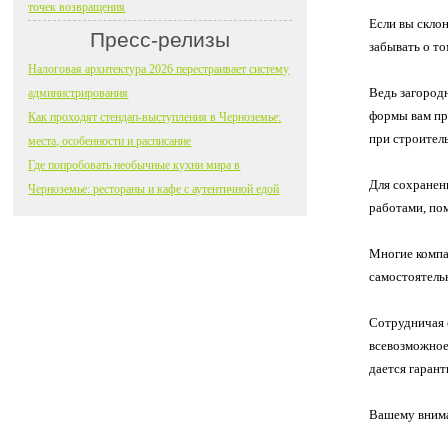
точек возвращения
Если вы склон
Пресс-релизы
забывать о то
Налоговая архитектура 2026 перестраивает систему
Ведь загород
администрирования
формы вам пр
Как проходят стендап-выступления в Черноземье:
при строитель
места, особенности и расписание
Где попробовать необычные кухни мира в
Для сохранен
Черноземье: рестораны и кафе с аутентичной едой
работами, по
Многие компа
самостоятель
Сотрудничая с
всевозможное
дается гаран
Вашему внима