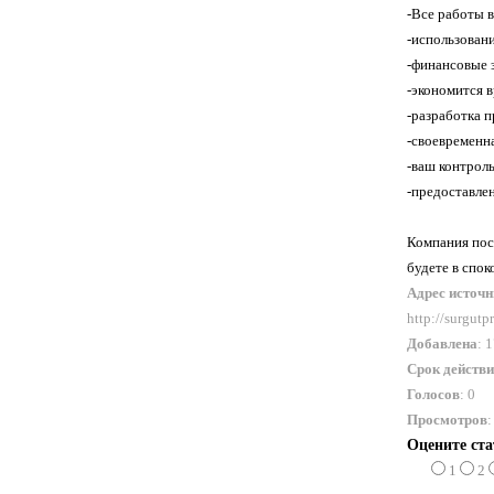
-Все работы 
-использован
-финансовые 
-экономится 
-разработка 
-своевременн
-ваш контроль
-предоставле
Компания пос
будете в спок
Адрес источ
http://surgutp
Добавлена
: 
Срок действ
Голосов
: 0
Просмотров
:
Оцените ст
1
2