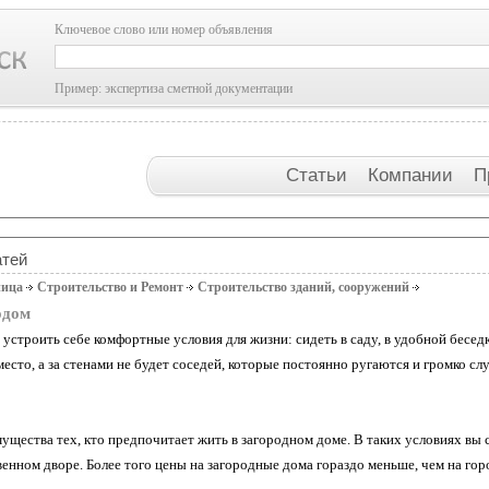
Ключевое слово или номер объявления
Пример: экспертиза сметной документации
Статьи
Компании
П
атей
ница
Строительство и Ремонт
Строительство зданий, сооружений
одом
устроить себе комфортные условия для жизни: сидеть в саду, в удобной бесе
есто, а за стенами не будет соседей, которые постоянно ругаются и громко с
мущества тех, кто предпочитает жить в загородном доме. В таких условиях вы
венном дворе. Более того цены на загородные дома гораздо меньше, чем на го