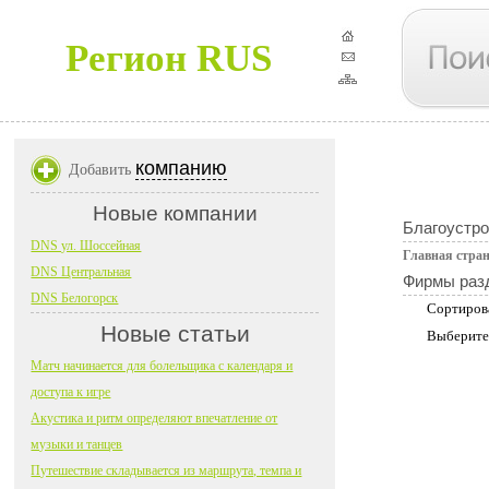
Регион RUS
компанию
Добавить
Новые компании
Благоустро
DNS ул. Шоссейная
Главная стра
DNS Центральная
Фирмы раз
DNS Белогорск
Сортиров
Новые статьи
Выберите
Матч начинается для болельщика с календаря и
доступа к игре
Акустика и ритм определяют впечатление от
музыки и танцев
Путешествие складывается из маршрута, темпа и