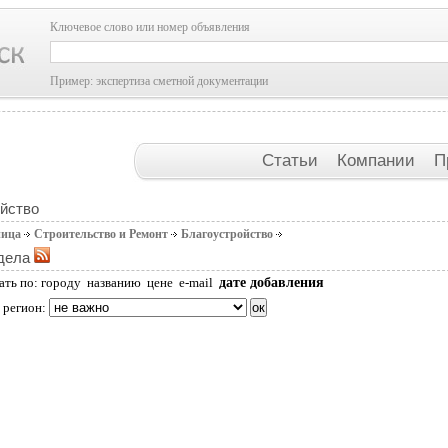
Ключевое слово или номер объявления
Пример: экспертиза сметной документации
Статьи
Компании
П
йство
ница
Строительство и Ремонт
Благоустройство
дела
дате добавления
ать по:
городу
названию
цене
e-mail
 регион: