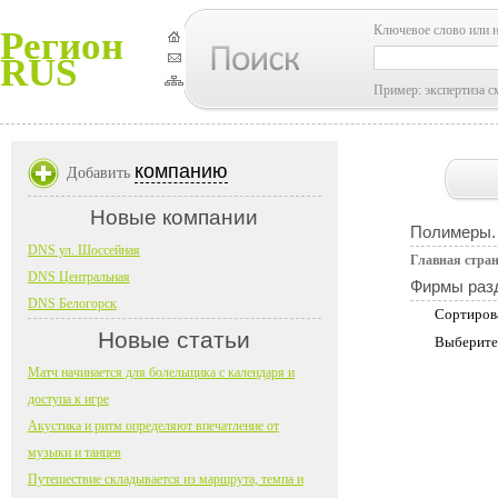
Ключевое слово или 
Регион
RUS
Пример: экспертиза с
компанию
Добавить
Новые компании
Полимеры.
DNS ул. Шоссейная
Главная стра
DNS Центральная
Фирмы раз
DNS Белогорск
Сортиров
Новые статьи
Выберите
Матч начинается для болельщика с календаря и
доступа к игре
Акустика и ритм определяют впечатление от
музыки и танцев
Путешествие складывается из маршрута, темпа и