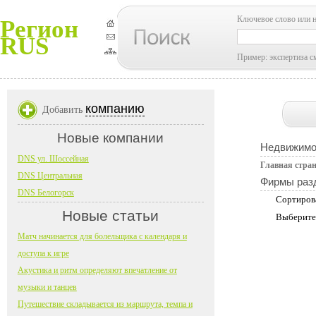
Ключевое слово или 
Регион
RUS
Пример: экспертиза с
компанию
Добавить
Новые компании
Недвижимо
DNS ул. Шоссейная
Главная стра
DNS Центральная
Фирмы раз
DNS Белогорск
Сортиров
Новые статьи
Выберите
Матч начинается для болельщика с календаря и
доступа к игре
Акустика и ритм определяют впечатление от
музыки и танцев
Путешествие складывается из маршрута, темпа и