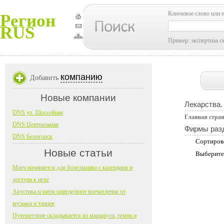
Ключевое слово или 
Регион
RUS
Пример: экспертиза с
компанию
Добавить
Новые компании
Лекарства.
DNS ул. Шоссейная
Главная стра
DNS Центральная
Фирмы раз
DNS Белогорск
Сортиров
Новые статьи
Выберите
Матч начинается для болельщика с календаря и
доступа к игре
Акустика и ритм определяют впечатление от
музыки и танцев
Путешествие складывается из маршрута, темпа и