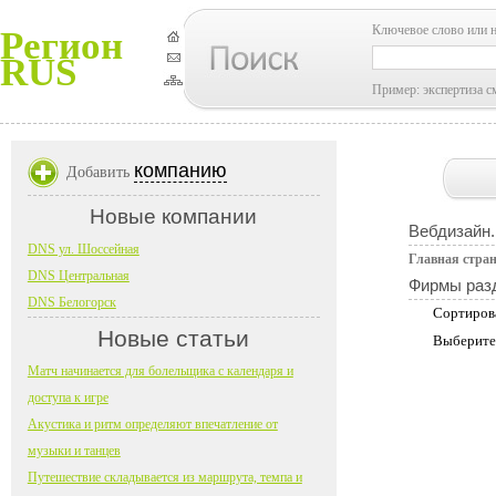
Ключевое слово или 
Регион
RUS
Пример: экспертиза с
компанию
Добавить
Новые компании
Вебдизайн.
DNS ул. Шоссейная
Главная стра
DNS Центральная
Фирмы раз
DNS Белогорск
Сортиров
Новые статьи
Выберите
Матч начинается для болельщика с календаря и
доступа к игре
Акустика и ритм определяют впечатление от
музыки и танцев
Путешествие складывается из маршрута, темпа и