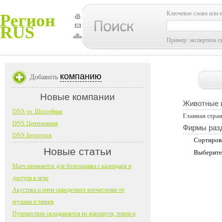
Ключевое слово или 
Регион
RUS
Пример: экспертиза с
компанию
Добавить
Новые компании
Животные и
DNS ул. Шоссейная
Главная стра
DNS Центральная
Фирмы раз
DNS Белогорск
Сортиров
Новые статьи
Выберите
Матч начинается для болельщика с календаря и
доступа к игре
Акустика и ритм определяют впечатление от
музыки и танцев
Путешествие складывается из маршрута, темпа и