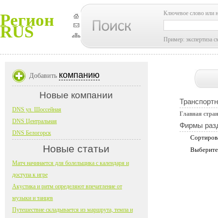
Ключевое слово или 
Регион
RUS
Пример: экспертиза с
компанию
Добавить
Новые компании
Транспортн
DNS ул. Шоссейная
Главная стра
DNS Центральная
Фирмы раз
DNS Белогорск
Сортиров
Новые статьи
Выберите
Матч начинается для болельщика с календаря и
доступа к игре
Акустика и ритм определяют впечатление от
музыки и танцев
Путешествие складывается из маршрута, темпа и