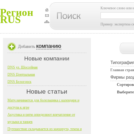
Ключевое слово или 
Регион
RUS
Пример: экспертиза с
компанию
Добавить
Новые компании
Типографи
DNS ул. Шоссейная
Главная стра
DNS Центральная
Фирмы раз
DNS Белогорск
Сортиров
Новые статьи
Выберите
Матч начинается для болельщика с календаря и
доступа к игре
Акустика и ритм определяют впечатление от
музыки и танцев
Путешествие складывается из маршрута, темпа и