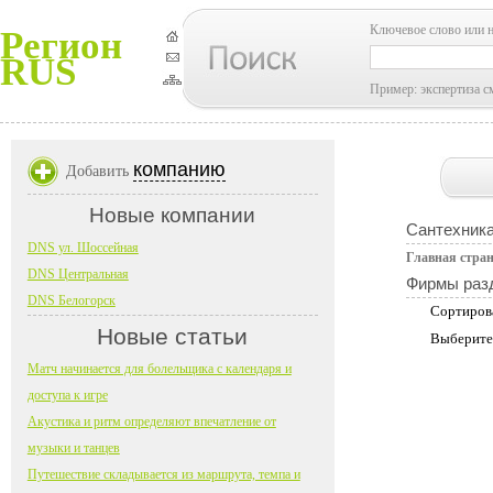
Ключевое слово или 
Регион
RUS
Пример: экспертиза с
компанию
Добавить
Новые компании
Сантехник
DNS ул. Шоссейная
Главная стра
DNS Центральная
Фирмы раз
DNS Белогорск
Сортиров
Новые статьи
Выберите
Матч начинается для болельщика с календаря и
доступа к игре
Акустика и ритм определяют впечатление от
музыки и танцев
Путешествие складывается из маршрута, темпа и