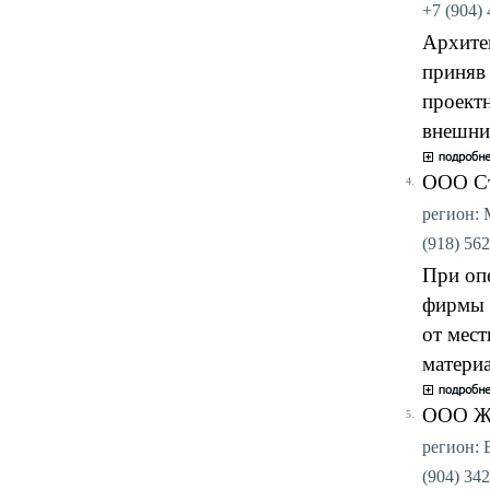
+7 (904) 
Архите
приняв 
проект
внешни
ООО Ст
4.
регион: 
(918) 562
При оп
фирмы 
от мес
матери
ООО Жи
5.
регион: 
(904) 342