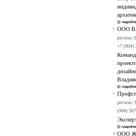
индиви
архите
ООО Вл
8.
регион: В
+7 (904) 
Команд
проект
дизайн
Владив
Профст
9.
регион: У
(908) 507
Экспер
ООО Жи
10.