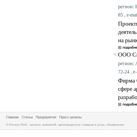
регион: Р
85 , e-ma
Проект
деятел
на рынк
ООО Си
11.
регион: А
72-24 , e
Фирма 
сфере а
разрабо
Главная
Статьи
Предприятия
Пресс-релизы
© Регион RUS - каталог компаний, производители товаров и услуг, объявления