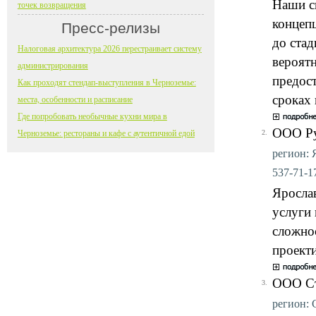
Наши с
точек возвращения
концеп
Пресс-релизы
до ста
Налоговая архитектура 2026 перестраивает систему
вероят
администрирования
предост
Как проходят стендап-выступления в Черноземье:
сроках 
места, особенности и расписание
Где попробовать необычные кухни мира в
ООО Р
Черноземье: рестораны и кафе с аутентичной едой
2.
регион: Я
537-71-17
Яросла
услуги
сложнос
проект
ООО Ст
3.
регион: 