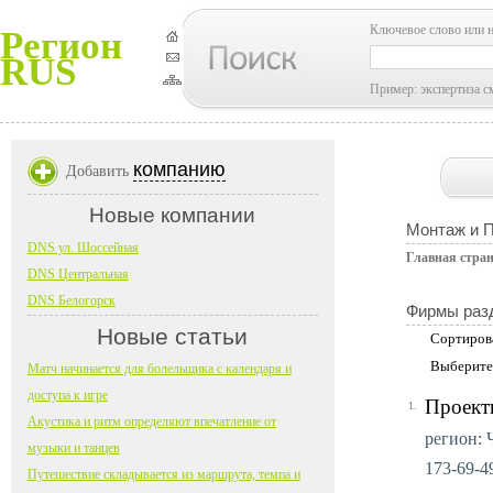
Ключевое слово или 
Регион
RUS
Пример: экспертиза с
компанию
Добавить
Новые компании
Монтаж и 
DNS ул. Шоссейная
Главная стра
DNS Центральная
DNS Белогорск
Фирмы раз
Новые статьи
Сортиров
Выберите
Матч начинается для болельщика с календаря и
доступа к игре
Проект
1.
Акустика и ритм определяют впечатление от
регион: Ч
музыки и танцев
173-69-49
Путешествие складывается из маршрута, темпа и