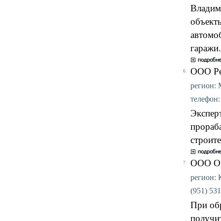
Владим
объект
автомо
гаражи.
ООО Ре
6.
регион: 
телефон: 
Экспер
прораб
строите
ООО О
7.
регион: К
(951) 531
При об
получи