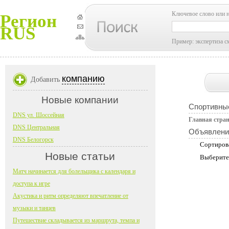
Ключевое слово или 
Регион
RUS
Пример: экспертиза с
компанию
Добавить
Новые компании
Спортивны
DNS ул. Шоссейная
Главная стра
DNS Центральная
Объявлени
DNS Белогорск
Сортиров
Новые статьи
Выберите
Матч начинается для болельщика с календаря и
доступа к игре
Акустика и ритм определяют впечатление от
музыки и танцев
Путешествие складывается из маршрута, темпа и