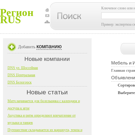
Ключевое слово или 
Регион
RUS
Пример: экспертиза с
компанию
Добавить
Новые компании
Мебель и 
DNS ул. Шоссейная
Главная стра
DNS Центральная
Объявлени
DNS Белогорск
Сортиров
Новые статьи
Выберите
Матч начинается для болельщика с календаря и
доступа к игре
Акустика и ритм определяют впечатление от
музыки и танцев
Путешествие складывается из маршрута, темпа и