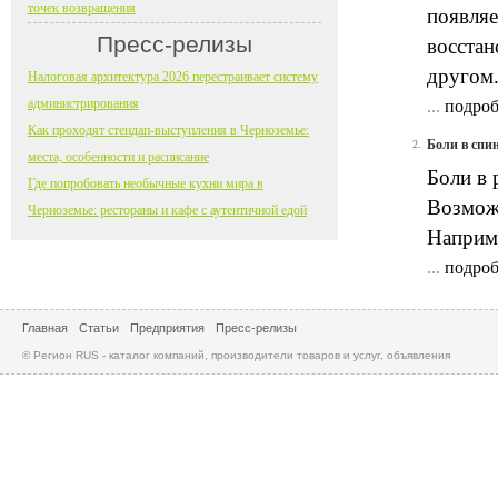
точек возвращения
появляе
Пресс-релизы
восстан
другом
Налоговая архитектура 2026 перестраивает систему
администрирования
...
подроб
Как проходят стендап-выступления в Черноземье:
Боли в спи
2.
места, особенности и расписание
Боли в 
Где попробовать необычные кухни мира в
Возможн
Черноземье: рестораны и кафе с аутентичной едой
Наприм
...
подроб
Главная
Статьи
Предприятия
Пресс-релизы
© Регион RUS - каталог компаний, производители товаров и услуг, объявления