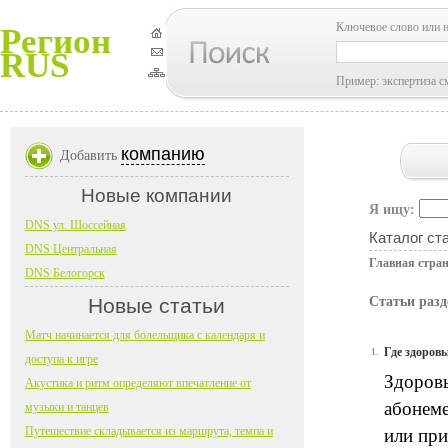
Ключевое слово или 
Регион
RUS
Пример: экспертиза с
компанию
Добавить
Новые компании
Я ищу:
DNS ул. Шоссейная
Каталог ст
DNS Центральная
Главная стра
DNS Белогорск
Новые статьи
Статьи разд
Матч начинается для болельщика с календаря и
Где здоров
1.
доступа к игре
Здоровы
Акустика и ритм определяют впечатление от
абонеме
музыки и танцев
Путешествие складывается из маршрута, темпа и
или при