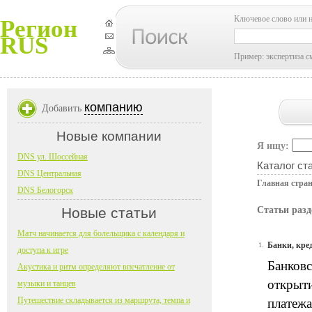
Ключевое слово или 
Регион
RUS
Пример: экспертиза с
компанию
Добавить
Новые компании
Я ищу:
DNS ул. Шоссейная
Каталог ст
DNS Центральная
Главная стра
DNS Белогорск
Новые статьи
Статьи раз
Матч начинается для болельщика с календаря и
Банки, кре
1.
доступа к игре
Банковс
Акустика и ритм определяют впечатление от
открыти
музыки и танцев
Путешествие складывается из маршрута, темпа и
платежа