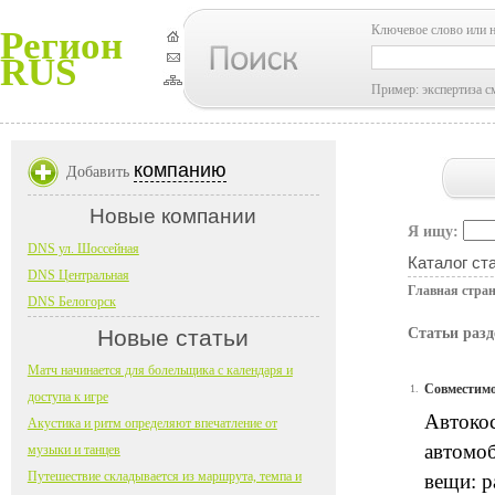
Ключевое слово или 
Регион
RUS
Пример: экспертиза с
компанию
Добавить
Новые компании
Я ищу:
DNS ул. Шоссейная
Каталог ст
DNS Центральная
Главная стра
DNS Белогорск
Новые статьи
Статьи разд
Матч начинается для болельщика с календаря и
Совместимо
1.
доступа к игре
Автокос
Акустика и ритм определяют впечатление от
автомоб
музыки и танцев
Путешествие складывается из маршрута, темпа и
вещи: р