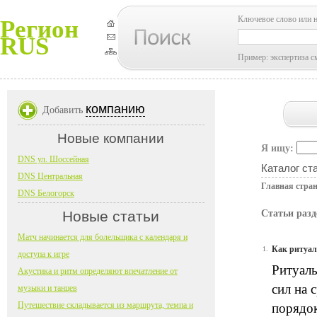
Ключевое слово или 
Регион
RUS
Пример: экспертиза с
компанию
Добавить
Новые компании
Я ищу:
DNS ул. Шоссейная
Каталог ст
DNS Центральная
Главная стра
DNS Белогорск
Новые статьи
Статьи разд
Матч начинается для болельщика с календаря и
Как ритуал
1.
доступа к игре
Ритуаль
Акустика и ритм определяют впечатление от
сил на 
музыки и танцев
Путешествие складывается из маршрута, темпа и
порядок