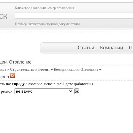
Ключевое слово или номер объявления
Пример: экспертиза сметной документации
Статьи
Компании
П
ции. Отопление
ница
Строительство и Ремонт
Коммуникации. Отопление
дела
городу
ать по:
названию
цене
e-mail
дате добавления
 регион: