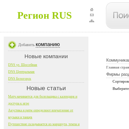
Регион RUS
компанию
Добавить
Новые компании
Коммуника
DNS ул. Шоссейная
Главная стра
DNS Центральная
Фирмы раз
DNS Белогорск
Сортиров
Новые статьи
Выберите
Матч начинается для болельщика с календаря и
доступа к игре
Акустика и ритм определяют впечатление от
музыки и танцев
Путешествие складывается из маршрута, темпа и