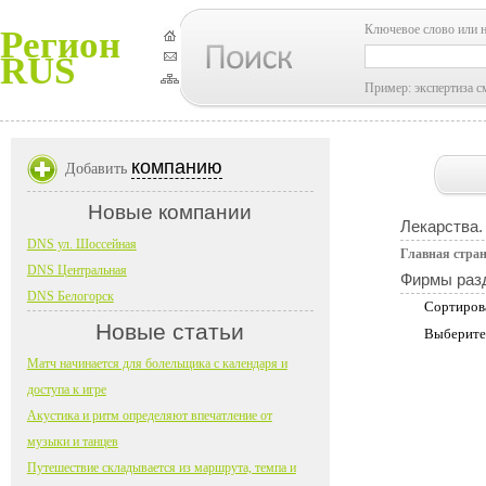
Ключевое слово или 
Регион
RUS
Пример: экспертиза с
компанию
Добавить
Новые компании
Лекарства.
DNS ул. Шоссейная
Главная стра
DNS Центральная
Фирмы раз
DNS Белогорск
Сортиров
Новые статьи
Выберите
Матч начинается для болельщика с календаря и
доступа к игре
Акустика и ритм определяют впечатление от
музыки и танцев
Путешествие складывается из маршрута, темпа и