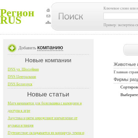
Ключевое слово или 
Регион
RUS
Пример: экспертиза с
компанию
Добавить
Новые компании
Животные и
DNS ул. Шоссейная
Главная стра
DNS Центральная
Фирмы раз
DNS Белогорск
Сортиров
Новые статьи
Выберите
Матч начинается для болельщика с календаря и
доступа к игре
Акустика и ритм определяют впечатление от
музыки и танцев
Путешествие складывается из маршрута, темпа и