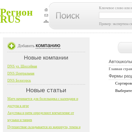
Ключевое слово или 
Регион
RUS
Пример: экспертиза с
компанию
Добавить
Новые компании
Автошколы
DNS ул. Шоссейная
Главная стра
DNS Центральная
Фирмы раз
DNS Белогорск
Сортиров
Новые статьи
Выберите
Матч начинается для болельщика с календаря и
доступа к игре
Акустика и ритм определяют впечатление от
музыки и танцев
Путешествие складывается из маршрута, темпа и