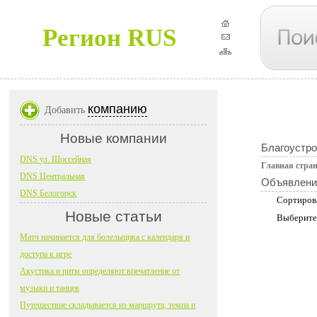
Регион RUS
компанию
Добавить
Новые компании
Благоустро
DNS ул. Шоссейная
Главная стра
DNS Центральная
Объявлени
DNS Белогорск
Сортиров
Новые статьи
Выберите
Матч начинается для болельщика с календаря и
доступа к игре
Акустика и ритм определяют впечатление от
музыки и танцев
Путешествие складывается из маршрута, темпа и