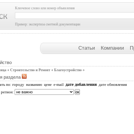
Ключевое слово или номер объявления
Пример: экспертиза сметной документации
Статьи
Компании
П
йство
ница
Строительство и Ремонт
Благоустройство
я раздела
дате добавления
ать по:
городу
названию
цене
e-mail
дате обновления
 регион: