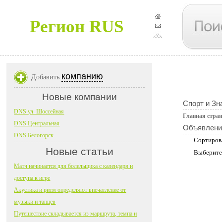
Регион RUS
компанию
Добавить
Новые компании
Спорт и Зн
DNS ул. Шоссейная
Главная стра
DNS Центральная
Объявлени
DNS Белогорск
Сортиров
Новые статьи
Выберите
Матч начинается для болельщика с календаря и
доступа к игре
Акустика и ритм определяют впечатление от
музыки и танцев
Путешествие складывается из маршрута, темпа и