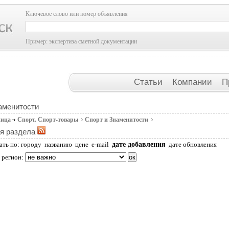
Ключевое слово или номер объявления
Пример: экспертиза сметной документации
Статьи
Компании
П
аменитости
ница
Спорт. Спорт-товары
Спорт и Знаменитости
я раздела
дате добавления
ать по:
городу
названию
цене
e-mail
дате обновления
 регион: