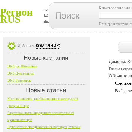
Ключевое слово или 
Регион
RUS
Пример: экспертиза с
компанию
Добавить
Новые компании
Домены. Хо
DNS ул. Шоссейная
Главная стра
DNS Центральная
Объявлени
DNS Белогорск
Сортиров
Новые статьи
Выберите
Матч начинается для болельщика с календаря и
доступа к игре
Акустика и ритм определяют впечатление от
музыки и танцев
Путешествие складывается из маршрута, темпа и