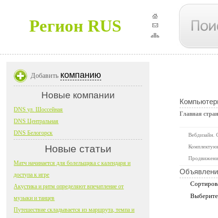
Регион RUS
компанию
Добавить
Новые компании
Компьютер
DNS ул. Шоссейная
Главная стра
DNS Центральная
DNS Белогорск
Вебдизайн. 
Новые статьи
Комплектую
Продвижени
Матч начинается для болельщика с календаря и
Объявлени
доступа к игре
Сортиров
Акустика и ритм определяют впечатление от
Выберите
музыки и танцев
Путешествие складывается из маршрута, темпа и