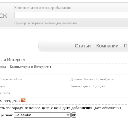
Ключевое слово или номер объявления
Пример: экспертиза сметной документации
Статьи
Компании
П
ы и Интернет
ница
Компьютеры и Интернет
Создание сайтов.
Домены. Хостинг. Провайдеры
щие
Компьютеры и Ноутбуки
е сайта
я раздела
дате добавления
ать по:
городу
названию
цене
e-mail
дате обновления
 регион: