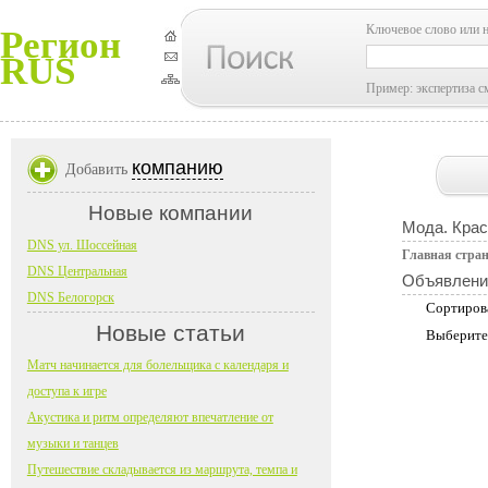
Ключевое слово или 
Регион
RUS
Пример: экспертиза с
компанию
Добавить
Новые компании
Мода. Крас
DNS ул. Шоссейная
Главная стра
DNS Центральная
Объявлени
DNS Белогорск
Сортиров
Новые статьи
Выберите
Матч начинается для болельщика с календаря и
доступа к игре
Акустика и ритм определяют впечатление от
музыки и танцев
Путешествие складывается из маршрута, темпа и