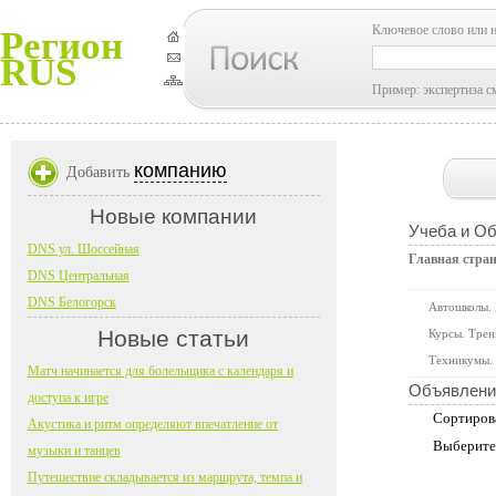
Ключевое слово или 
Регион
RUS
Пример: экспертиза с
компанию
Добавить
Новые компании
Учеба и О
DNS ул. Шоссейная
Главная стра
DNS Центральная
DNS Белогорск
Автошколы.
Новые статьи
Курсы. Трен
Техникумы. 
Матч начинается для болельщика с календаря и
Объявлени
доступа к игре
Сортиров
Акустика и ритм определяют впечатление от
Выберите
музыки и танцев
Путешествие складывается из маршрута, темпа и