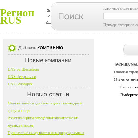
Ключевое слово или 
Регион
RUS
Пример: экспертиза с
компанию
Добавить
Новые компании
Техникумы.
DNS ул. Шоссейная
Главная стра
DNS Центральная
Объявлени
DNS Белогорск
Сортиров
Новые статьи
Выберите
Матч начинается для болельщика с календаря и
доступа к игре
Акустика и ритм определяют впечатление от
музыки и танцев
Путешествие складывается из маршрута, темпа и