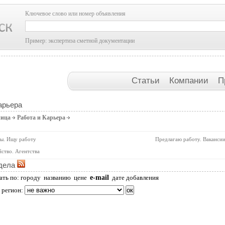
Ключевое слово или номер объявления
Пример: экспертиза сметной документации
Статьи
Компании
П
арьера
ница
Работа и Карьера
ы. Ищу работу
Предлагаю работу. Ваканси
ство. Агентства
дела
e-mail
ать по:
городу
названию
цене
дате добавления
 регион: