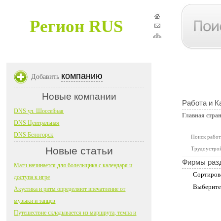
Регион RUS
компанию
Добавить
Новые компании
Работа и К
DNS ул. Шоссейная
Главная стра
DNS Центральная
DNS Белогорск
Поиск работ
Новые статьи
Трудоустрой
Фирмы раз
Матч начинается для болельщика с календаря и
Сортиров
доступа к игре
Выберите
Акустика и ритм определяют впечатление от
музыки и танцев
Путешествие складывается из маршрута, темпа и