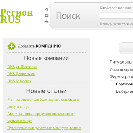
Ключевое слово или 
Регион
RUS
Пример: экспертиза с
компанию
Добавить
Новые компании
Ритуальны
DNS ул. Шоссейная
Главная стра
DNS Центральная
Фирмы раз
DNS Белогорск
Сортиров
Новые статьи
Выберите
Матч начинается для болельщика с календаря и
доступа к игре
Акустика и ритм определяют впечатление от
музыки и танцев
Путешествие складывается из маршрута, темпа и