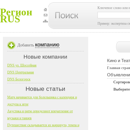
Ключевое слово или 
Регион
RUS
Пример: экспертиза с
компанию
Добавить
Новые компании
Кино и Теа
DNS ул. Шоссейная
Главная стра
DNS Центральная
Объявлени
DNS Белогорск
Сортиров
Новые статьи
Выберите
Матч начинается для болельщика с календаря и
доступа к игре
Акустика и ритм определяют впечатление от
музыки и танцев
Путешествие складывается из маршрута, темпа и