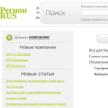
Ключевое слово или 
Регион
RUS
Пример: экспертиза с
компанию
Добавить
Новые компании
Все для б
DNS ул. Шоссейная
Главная стра
DNS Центральная
Объявлени
DNS Белогорск
Сортиров
Новые статьи
Выберите
Матч начинается для болельщика с календаря и
доступа к игре
Акустика и ритм определяют впечатление от
музыки и танцев
Путешествие складывается из маршрута, темпа и