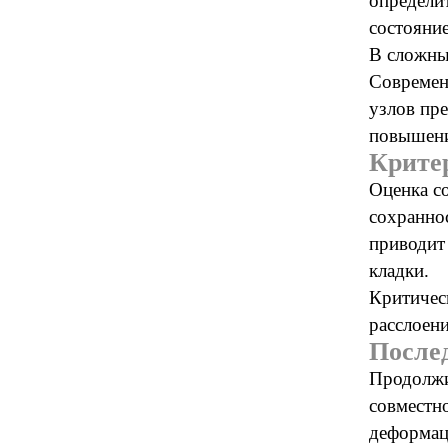
определи
состояние
В сложны
Современ
узлов
пре
повышени
Критер
Оценка с
сохранно
приводит
кладки.
Критичес
расслоен
Послед
Продолжи
совместн
деформац