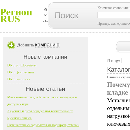
Ключевое слово или 
Регион
RUS
Пример: экспертиза с
компанию
Добавить
Новые компании
Я ищу:
DNS ул. Шоссейная
Каталог
DNS Центральная
Главная стра
DNS Белогорск
Почему
Новые статьи
кладке
Матч начинается для болельщика с календаря и
Металлич
доступа к игре
отдельны
Акустика и ритм определяют впечатление от
нагрузкой
музыки и танцев
ключевых
Путешествие складывается из маршрута, темпа и