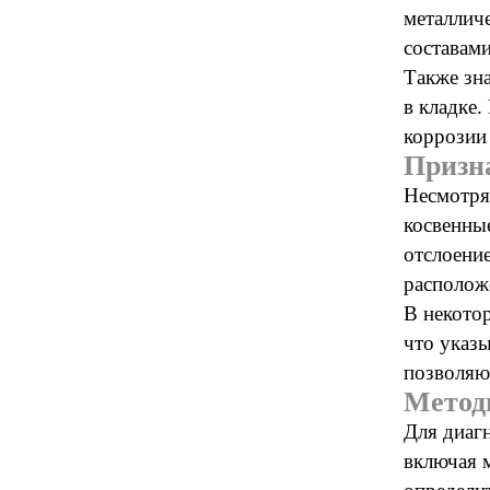
металлич
составам
Также зн
в кладке
коррозии 
Призн
Несмотря
косвенны
отслоени
располож
В некото
что указ
позволяю
Метод
Для диаг
включая 