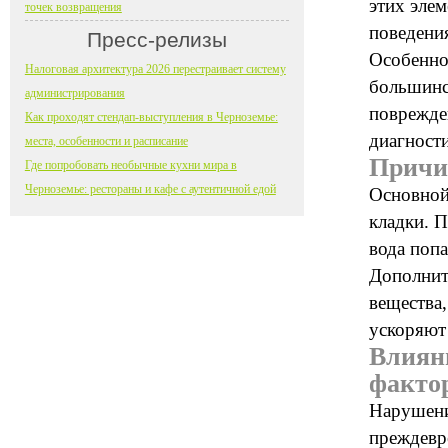
этих эле
точек возвращения
поведения
Пресс-релизы
Особенно
Налоговая архитектура 2026 перестраивает систему
большинст
администрирования
поврежде
Как проходят стендап-выступления в Черноземье:
диагност
места, особенности и расписание
Причи
Где попробовать необычные кухни мира в
Черноземье: рестораны и кафе с аутентичной едой
Основной
кладки. 
вода попа
Дополнит
вещества
ускоряют
Влиян
факто
Нарушени
преждевр